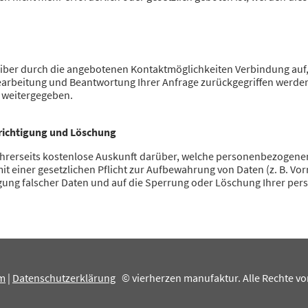
iber durch die angebotenen Kontaktmöglichkeiten Verbindung auf
Bearbeitung und Beantwortung Ihrer Anfrage zurückgegriffen werden
e weitergegeben.
erichtigung und Löschung
g Ihrerseits kostenlose Auskunft darüber, welche personenbezogene
t einer gesetzlichen Pflicht zur Aufbewahrung von Daten (z. B. Vor
tigung falscher Daten und auf die Sperrung oder Löschung Ihrer p
m
|
Datenschutzerklärung
© vierherzen manufaktur. Alle Rechte vo